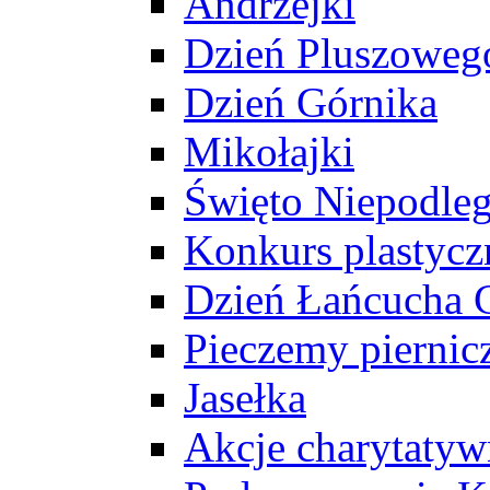
Andrzejki
Dzień Pluszoweg
Dzień Górnika
Mikołajki
Święto Niepodleg
Konkurs plastycz
Dzień Łańcucha
Pieczemy piernic
Jasełka
Akcje charytatyw