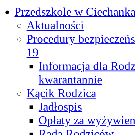
Przedszkole w Ciechank
Aktualności
Procedury bezpieczeń
19
Informacja dla Rod
kwarantannie
Kącik Rodzica
Jadłospis
Opłaty za wyżywieni
Rada Rodziców