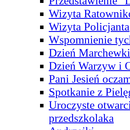
Przedstawienie "L
Wizyta Ratowni
Wizyta Policjanta
Wspomnienie tych
Dzień Marchewk
Dzień Warzyw i
Pani Jesień ocza
Spotkanie z Pielę
Uroczyste otwarc
przedszkolaka