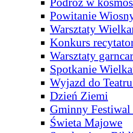
Podróż w kosmos
Powitanie Wiosn
Warsztaty Wielk
Konkurs recytato
Warsztaty garncar
Spotkanie Wielk
Wyjazd do Teatr
Dzień Ziemi
Gminny Festiwal 
Świeta Majowe