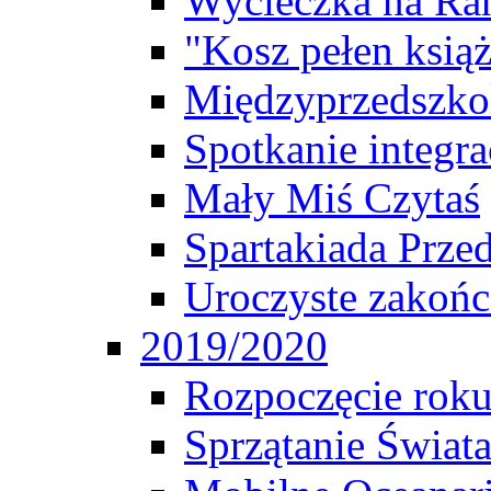
Wycieczka na Ra
"Kosz pełen ksią
Międzyprzedszko
Spotkanie integr
Mały Miś Czytaś
Spartakiada Prze
Uroczyste zakońc
2019/2020
Rozpoczęcie rok
Sprzątanie Świat