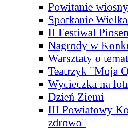
Powitanie wiosn
Spotkanie Wielk
II Festiwal Piose
Nagrody w Konku
Warsztaty o tema
Teatrzyk "Moja O
Wycieczka na lot
Dzień Ziemi
III Powiatowy Ko
zdrowo"