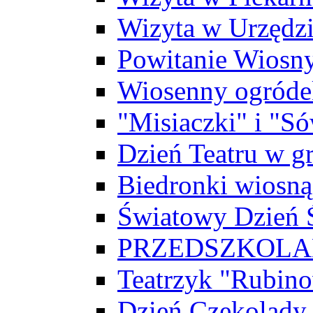
Wizyta w Urzędz
Powitanie Wiosn
Wiosenny ogróde
"Misiaczki" i "Só
Dzień Teatru w g
Biedronki wiosną
Światowy Dzień
PRZEDSZKOLAK
Teatrzyk "Rubin
Dzień Czekolady